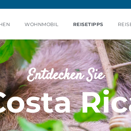
HEN
WOHNMOBIL
REISETIPPS
REIS
Entdecken Sie
Costa Ric