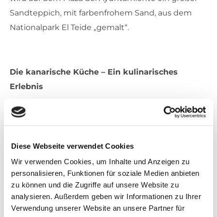
Sandteppich, mit farbenfrohem Sand, aus dem
Nationalpark El Teide „gemalt“.
Die kanarische Küche – Ein kulinarisches
Erlebnis
Genauso kontrastreich wie die Insel selbst,
präsentieren sich auch ihre Speisen. Aufgrund
verschiedener kultureller Einflüsse der Spanier,
Diese Webseite verwendet Cookies
Südamerikaner und Guanchen, der Ureinwohner
Wir verwenden Cookies, um Inhalte und Anzeigen zu
Teneriffas, hat sich eine ganz besondere
personalisieren, Funktionen für soziale Medien anbieten
kanarische Küche entwickelt. Das traditionelle
zu können und die Zugriffe auf unsere Website zu
Gofio aus Getreide gehört noch heute bei allen
analysieren. Außerdem geben wir Informationen zu Ihrer
Verwendung unserer Website an unsere Partner für
kanarischen Familien zum Essen und Trinken dazu