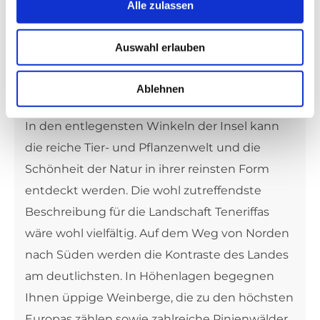
Alle zulassen
Bergdörfer ein Stück Ziegenkäse, mit frisch
gebackenem Brot. Es wird Sie begeistern!
Auswahl erlauben
Ablehnen
Die Naturschätze Teneriffas
In den entlegensten Winkeln der Insel kann
die reiche Tier- und Pflanzenwelt und die
Schönheit der Natur in ihrer reinsten Form
entdeckt werden. Die wohl zutreffendste
Beschreibung für die Landschaft Teneriffas
wäre wohl vielfältig. Auf dem Weg von Norden
nach Süden werden die Kontraste des Landes
am deutlichsten. In Höhenlagen begegnen
Ihnen üppige Weinberge, die zu den höchsten
Europas zählen sowie zahlreiche Pinienwälder,