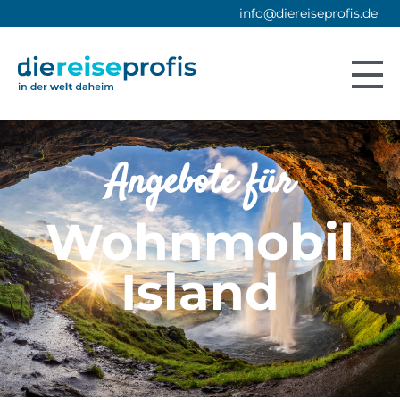
info@diereiseprofis.de
Angebote für
Wohnmobil
Island