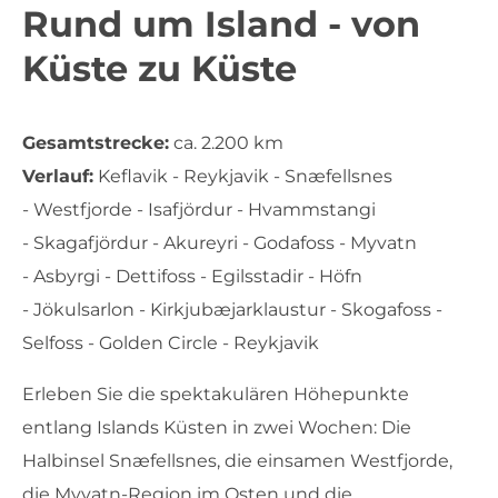
Rund um Island - von
Küste zu Küste
Gesamtstrecke:
ca. 2.200 km
Verlauf:
Keflavik - Reykjavik - Snæfellsnes
- Westfjorde - Isafjördur - Hvammstangi
- Skagafjördur - Akureyri - Godafoss - Myvatn
- Asbyrgi - Dettifoss - Egilsstadir - Höfn
- Jökulsarlon - Kirkjubæjarklaustur - Skogafoss -
Selfoss - Golden Circle - Reykjavik
Erleben Sie die spektakulären Höhepunkte
entlang Islands Küsten in zwei Wochen: Die
Halbinsel Snæfellsnes, die einsamen Westfjorde,
die Myvatn-Region im Osten und die