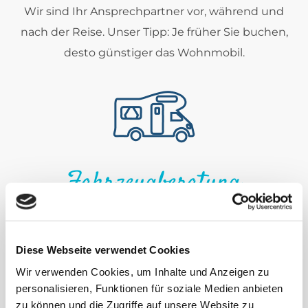
Wir sind Ihr Ansprechpartner vor, während und
nach der Reise. Unser Tipp: Je früher Sie buchen,
desto günstiger das Wohnmobil.
Fahrzeugberatung
& Auswahl
Diese Webseite verwendet Cookies
Ob spontan oder geplant, mit uns finden Sie das
Wir verwenden Cookies, um Inhalte und Anzeigen zu
passende Wohnmobil für Ihre Reise. Profitieren Sie
personalisieren, Funktionen für soziale Medien anbieten
von unserer langjährigen Erfahrung.
zu können und die Zugriffe auf unsere Website zu