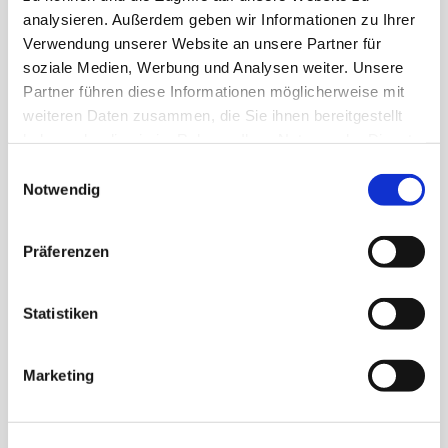
analysieren. Außerdem geben wir Informationen zu Ihrer
Verwendung unserer Website an unsere Partner für
soziale Medien, Werbung und Analysen weiter. Unsere
Partner führen diese Informationen möglicherweise mit
weiteren Daten zusammen, die Sie ihnen bereitgestellt
haben oder die sie im Rahmen Ihrer Nutzung der Dienste
gesammelt haben.
Routenplanung & Insider-
Einwilligungsauswahl
Notwendig
Tipps
Präferenzen
Wir unterstützen Sie bei Ihrer persönlichen
Statistiken
Routenplanung. Wertvolle Insidertipps und
Wohnmobil Reiseführer inklusive.
Marketing