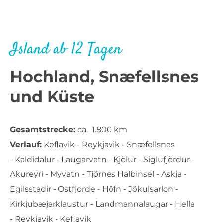
Island ab 12 Tagen
Hochland, Snæfellsnes
und Küste
Gesamtstrecke:
ca. 1.800 km
Verlauf:
Keflavik - Reykjavik - Snæfellsnes
- Kaldidalur - Laugarvatn - Kjölur - Siglufjördur -
Akureyri - Myvatn - Tjörnes Halbinsel - Askja -
Egilsstadir - Ostfjorde - Höfn - Jökulsarlon -
Kirkjubæjarklaustur - Landmannalaugar - Hella
- Reykjavik - Keflavik