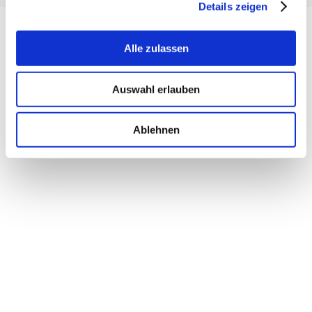
Details zeigen
Alle zulassen
Auswahl erlauben
Unsere
Ablehnen
Routenempfehlungen